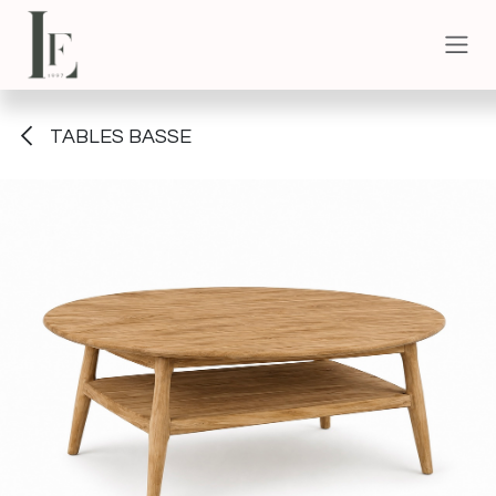
Se rendre au contenu
TABLES BASSE