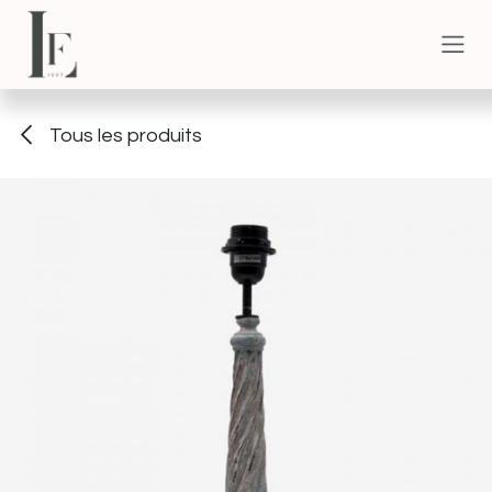
Se rendre au contenu
Tous les produits