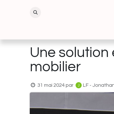
Se rendre au contenu
INTERIEUR
EXTERIEUR
DECORATIO
Une solution 
mobilier
31 mai 2024
par
LF - Jonatha