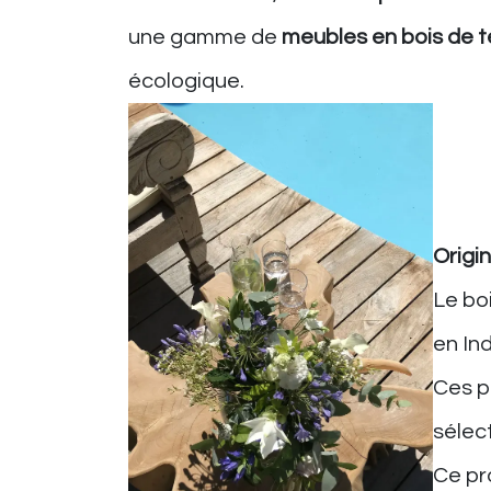
une gamme de
meubles en bois de t
écologique.
Origi
Le bo
en In
Ces p
sélec
Ce pr