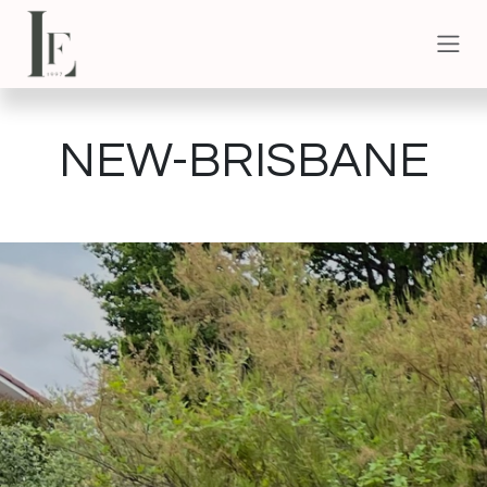
Se rendre au contenu
NEW-BRISBANE