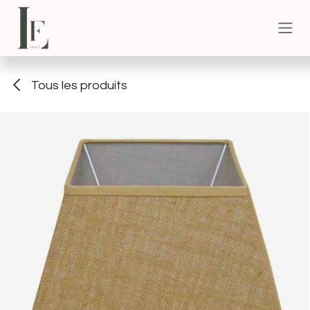
Se rendre au contenu
Tous les produits