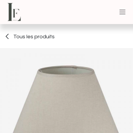
Se rendre au contenu
Tous les produits