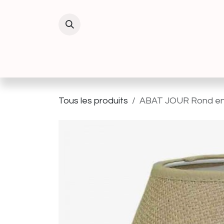
Se rendre au contenu
INTERIEUR
EXTERIEUR
DECORATIO
Tous les produits
ABAT JOUR Rond en 