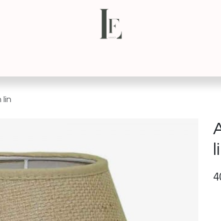
NS
CONTACT
VISITE VIRTUELLE
lin
l
4