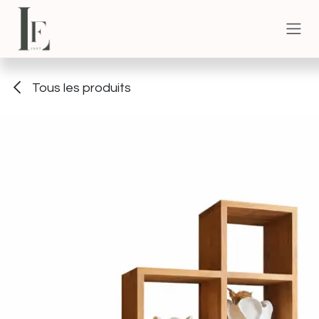
Se rendre au contenu
Tous les produits