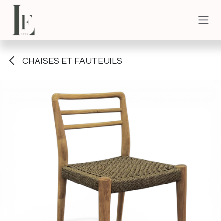
Se rendre au contenu
CHAISES ET FAUTEUILS