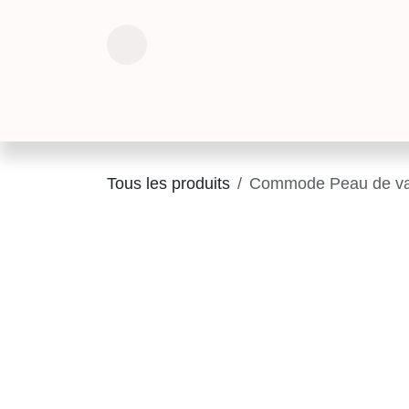
Se rendre au contenu
INTERIEUR
EXTERIEUR
DECORATIO
Tous les produits
Commode Peau de 