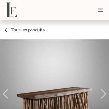
Se rendre au contenu
Tous les produits