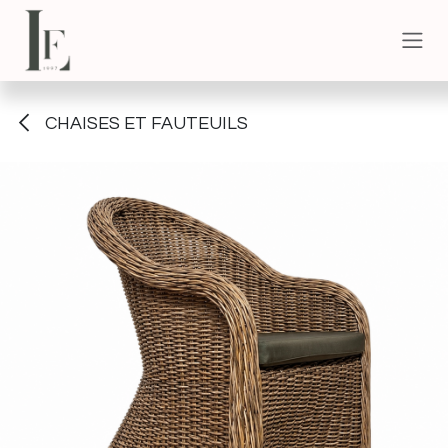
Se rendre au contenu
CHAISES ET FAUTEUILS