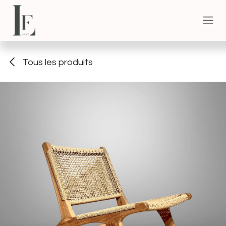
Se rendre au contenu
Tous les produits