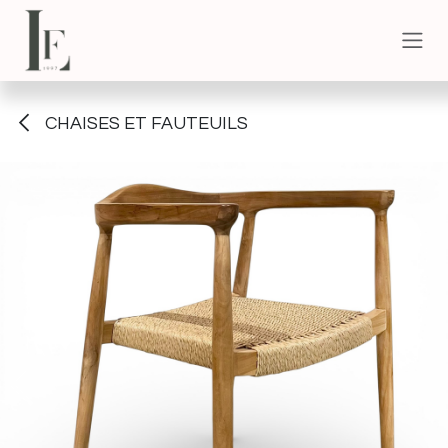
Se rendre au contenu
CHAISES ET FAUTEUILS