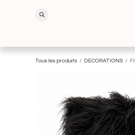
Se rendre au contenu
INTERIEUR
EXTERIEUR
DECORATIO
Tous les produits
DECORATIONS
F