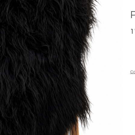
P
1
Co