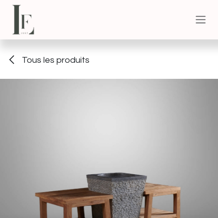
Se rendre au contenu
Tous les produits