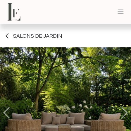
Se rendre au contenu
SALONS DE JARDIN