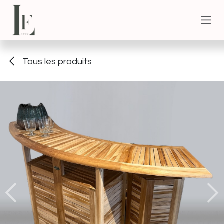
Se rendre au contenu
Tous les produits