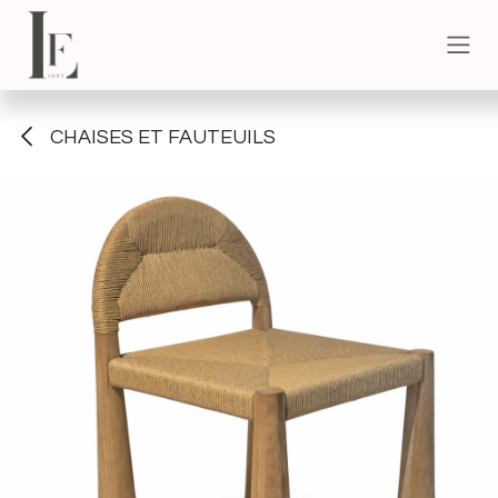
Se rendre au contenu
CHAISES ET FAUTEUILS