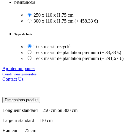
DIMENSIONS
250 x 110 x H.75 cm
300 x 110 x H.75 cm
(
+
458,33
€
)
Type de bois
Teck massif recyclé
Teck massif de plantation premium
(
+
83,33
€
)
Teck massif de plantation premium
(
+
291,67
€
)
Ajouter au panier
Conditions générales
Contact Us
Dimensions produit
Longueur standard
​250 cm ou 300 cm
Largeur standard
​110 cm
Hauteur
​75 cm