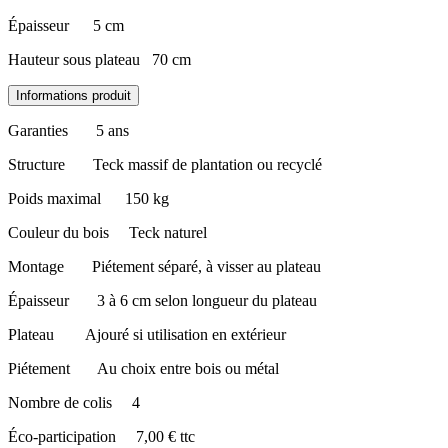
Épaisseur
​5 cm
Hauteur sous plateau
​70 cm
Informations produit
Garanties
​5 ans
Structure
​Teck massif de plantation ou recyclé
Poids maximal
​150 kg
Couleur du bois
​Teck naturel
Montage
​Piétement séparé, à visser au plateau
Épaisseur
​3 à 6 cm selon longueur du plateau
Plateau
​
​Ajouré si utilisation en extérieur
Piétement
​Au choix entre bois ou métal
Nombre de colis
​4
Éco-participation
​7,00 € ttc