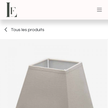
Se rendre au contenu
Tous les produits